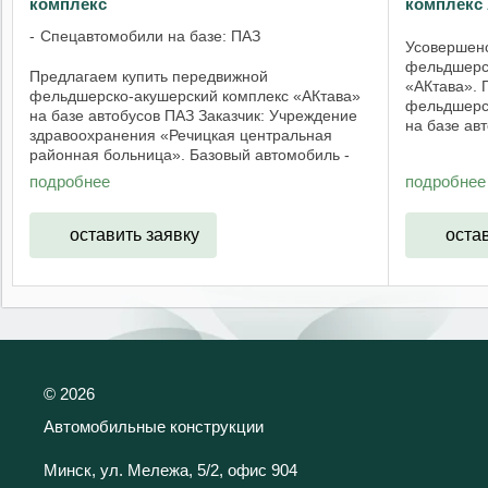
комплекс
комплекс 
Спецавтомобили на базе: ПАЗ
Усовершен
фельдшерс
Предлагаем купить передвижной
«АКтава». 
фельдшерско-акушерский комплекс «АКтава»
фельдшерск
на базе автобусов ПАЗ Заказчик: Учреждение
на базе ав
здравоохранения «Речицкая центральная
проводитьс
районная больница». Базовый автомобиль -
пациентов. 
ПАЗ-4234-04. Год выпуска: 2021 год.
подробнее
подробнее
Медицинский комплекс ...
оставить заявку
оста
©
2026
Автомобильные конструкции
Минск, ул. Мележа, 5/2, офис 904