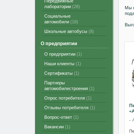
Передвижные
лаборатории
28
Мы о
пода
Социальные
автомобили
18
Выго
Школьные автобусы
8
О предприятии
О предприятии
1
Наши клиенты
1
Сертификаты
1
Партнеры
автомобилестроения
1
Опрос потребителя
1
П
Отзывы потребителя
1
«
Вопрос-ответ
1
Вакансии
1
Пе