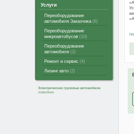
«А
Услуги
Ус
ам
Переоборудование
«А
автомобиля Заказчика
6
пр
по
Переоборудование
п
ме
микроавтобусов
10
ко
Переоборудование
автомобиля
2
Ремонт и сервис
4
Лизинг авто
2
Электрические грузовые автомобили
подробнее