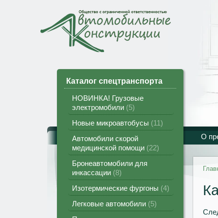
Каталог спецтранспорта
НОВИНКА! Грузовые
электромобили
5
Новые микроавтобусы
11
О пр
Автомобили скорой
медицинской помощи
22
Бронеавтомобили для
Глав
инкассации
8
Ка
Изотермические фургоны
4
Легковые автомобили
5
След