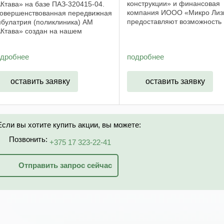
конструкции» и финансовая
Ктава» на базе ПАЗ-320415-04.
компания ИООО «Микро Лиз
овершенствованная передвижная
предоставляют возможность
булатрия (поликлиника) АМ
приобретения
Ктава» создан на нашем
специализированного транс
едприятии после изучения
на условиях лизинга. Срок
желаний работников
одробнее
подробнее
принятия ...
дучреждений. Медицинский
мплекс жителям отдалённых ...
оставить заявку
оставить заявку
Если вы хотите купить акции, вы можете:
Позвонить:
+375 17 323-22-41
Отправить запрос сейчас