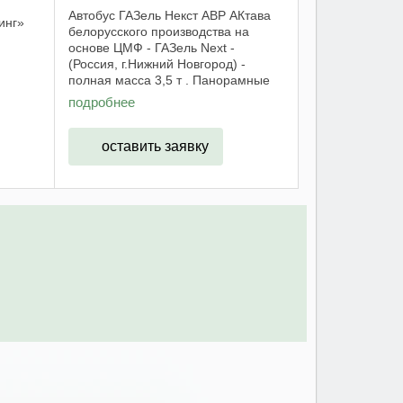
Автобус ГАЗель Некст АВР АКтава
инг»
белорусского производства на
основе ЦМФ - ГАЗель Next -
(Россия, г.Нижний Новгород) -
порта
полная масса 3,5 т . Панорамные
стекла с форточками улучшают
подробнее
обзор. В автобусе размещены
тринадцать сидений повышенной
комфортности ...
оставить заявку