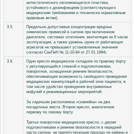
антистатического легкомоющегося пластика,
устойчивого к дезинфекциям (соответствующего
медицинским требованиям и технически нормативным
правовым актам).
3.5.
Предельно допустимые концентрации вредных
химических примесей в салоне при включенном
двигателе, системах отопления, вентиляции за 8 часов
эксплуатации, а также уровень шума от работающих
агрегатов не превышают установленные значения
согласно СанПиН № 11-10-94 от 27.01.1994г.
3.6.
Одно кресло медицинское складное по правому борту
с регулирующейся спинкой и подлокотниками,
поворотное, оснащенное ремнем безопасности,
обеспечивающее возможность свободного проведения
медицинских манипуляций в рабочей зоне пациента, в
том числе удобство проведения внутривенных
инфузий и реанимационных мероприятий.
За сиденьем расположена «скамейка» на два
посадочных места. Второе кресло, аналогичное
первому по левому борту.
Третье поворотное медицинское кресло, с двумя
подлокотниками и ремнем безопасности в передней
части салона, не препятствующее проходу из кабины в