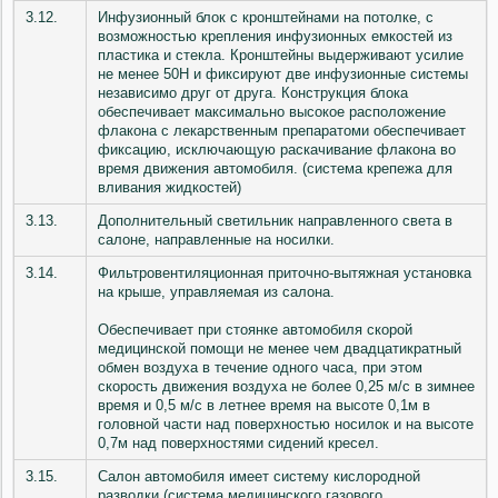
3.12.
Инфузионный блок с кронштейнами на потолке, с
возможностью крепления инфузионных емкостей из
пластика и стекла. Кронштейны выдерживают усилие
не менее 50Н и фиксируют две инфузионные системы
независимо друг от друга. Конструкция блока
обеспечивает максимально высокое расположение
флакона с лекарственным препаратоми обеспечивает
фиксацию, исключающую раскачивание флакона во
время движения автомобиля. (система крепежа для
вливания жидкостей)
3.13.
Дополнительный светильник направленного света в
салоне, направленные на носилки.
3.14.
Фильтровентиляционная приточно-вытяжная установка
на крыше, управляемая из салона.
Обеспечивает при стоянке автомобиля скорой
медицинской помощи не менее чем двадцатикратный
обмен воздуха в течение одного часа, при этом
скорость движения воздуха не более 0,25 м/с в зимнее
время и 0,5 м/с в летнее время на высоте 0,1м в
головной части над поверхностью носилок и на высоте
0,7м над поверхностями сидений кресел.
3.15.
Салон автомобиля имеет систему кислородной
разводки (система медицинского газового