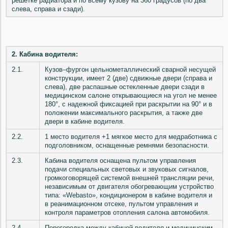
решетке радиатора и по всему кузову на 360 градусов (по два
слева, справа и сзади).
2. Кабина водителя:
2.1.
Кузов–фургон цельнометаллический сварной несущей
конструкции, имеет 2 (две) сдвижные двери (справа и
слева), две распашные остекленные двери сзади в
медицинском салоне открывающиеся на угол не менее
180°, с надежной фиксацией при раскрытии на 90° и в
положении максимального раскрытия, а также две
двери в кабине водителя.
2.2.
1 место водителя +1 мягкое место для медработника с
подголовником, оснащенные ремнями безопасности.
2.3.
Кабина водителя оснащена пультом управления
подачи специальных световых и звуковых сигналов,
громкоговорящей системой внешней трансляции речи,
независимым от двигателя обогревающим устройство
типа: «Webasto», кондиционером в кабине водителя и
в реанимационном отсеке, пультом управления и
контроля параметров отопления салона автомобиля.
2.4.
Перегородка между кабиной водителя и медицинским