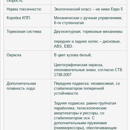
скорость:
Норма токсичности:
Экологический класс – не ниже Евро 5
Коробка КПП:
Механическая с ручным управлением,
6-ти ступенчатая
Тормозная система:
Двухконтурная, тормозные механизмы
передних и задних колес – дисковые,
АВS, EBD.
Окраска
В цвет кузова белый;
Цветографическая окраска,
опознавательные знаки, согласно СТБ
1738-2007
Дополнительная
Передняя подвеска: независимая, со
плавность хода:
стабилизатором поперечной
устойчивости.
Задняя подвеска: рамно-трубчатая
параболика, телескопические
амортизаторы и рессоры, со
стабилизатором оси. С
дополнительными пружинами
(пневморессоры), обеспечивающие