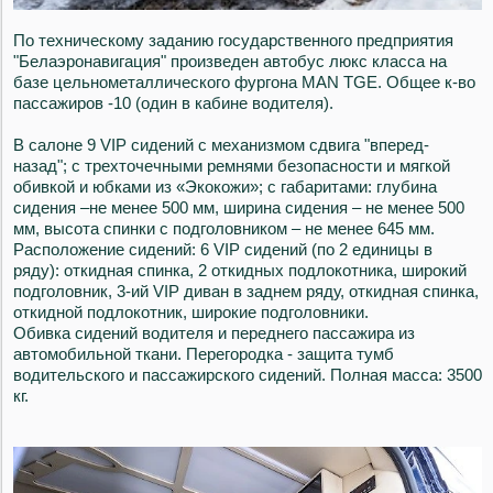
По техническому заданию государственного предприятия
"Белаэронавигация" произведен автобус люкс класса на
базе цельнометаллического фургона MAN TGE. Общее к-во
пассажиров -10 (один в кабине водителя).
В салоне 9 VIP сидений с механизмом сдвига "вперед-
назад"; с трехточечными ремнями безопасности и мягкой
обивкой и юбками из «Экокожи»; с габаритами: глубина
сидения –не менее 500 мм, ширина сидения – не менее 500
мм, высота спинки с подголовником – не менее 645 мм.
Расположение сидений: 6 VIP сидений (по 2 единицы в
ряду): откидная спинка, 2 откидных подлокотника, широкий
подголовник, 3-ий VIP диван в заднем ряду, откидная спинка,
откидной подлокотник, широкие подголовники.
Обивка сидений водителя и переднего пассажира из
автомобильной ткани. Перегородка - защита тумб
водительского и пассажирского сидений. Полная масса: 3500
кг.