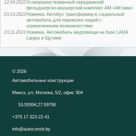
12.04.2022
Усовершенствованный передвижной
фельдшерско-акушерский комплекс АМ «АКтава»
03.03.2022
Новинка. Автобус трансформер в социальный
автомобиль для перевозки людей с
ограниченными возможностями
23.11.2021
Новинка. Автомобиль медпомощи на базе LADA
Largus в Щучине
©
2026
Автомобильные конструкции
Минск, ул. Мележа, 5/2, офис 904
53.93994,27.59790
+375 17 323-22-41
info@autoconstr.by