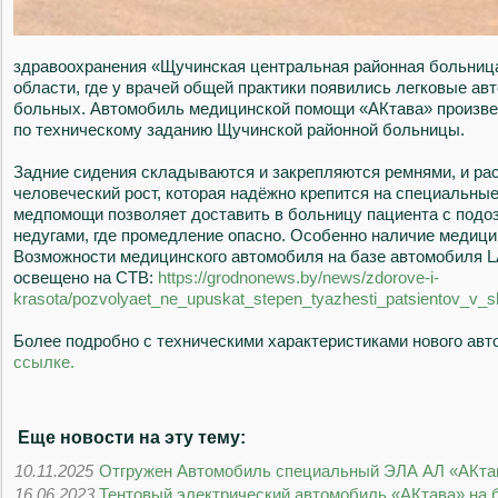
здравоохранения «Щучинская центральная районная больница
области, где у врачей общей практики появились легковые а
больных. Автомобиль медицинской помощи «АКтава» произве
по техническому заданию Щучинской районной больницы.
Задние сидения складываются и закрепляются ремнями, и ра
человеческий рост, которая надёжно крепится на специальны
медпомощи позволяет доставить в больницу пациента с подо
недугами, где промедление опасно. Особенно наличие медици
Возможности медицинского автомобиля на базе автомобиля LA
освещено на СТВ:
https://grodnonews.by/news/zdorove-i-
krasota/pozvolyaet_ne_upuskat_stepen_tyazhesti_patsientov_v_s
Более подробно с техническими характеристиками нового ав
ссылке.
Еще новости на эту тему:
10.11.2025
Отгружен Автомобиль специальный ЭЛА АЛ «АКта
16.06.2023
Тентовый электрический автомобиль «АКтава» на 