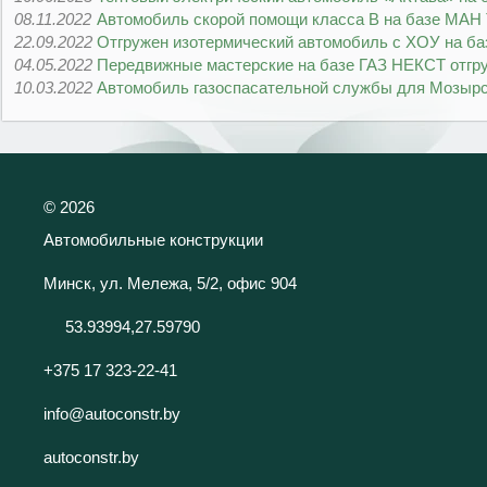
08.11.2022
Автомобиль скорой помощи класса В на базе МАН 
22.09.2022
Отгружен изотермический автомобиль с ХОУ на ба
04.05.2022
Передвижные мастерские на базе ГАЗ НЕКСТ отгру
10.03.2022
Автомобиль газоспасательной службы для Мозырс
©
2026
Автомобильные конструкции
Минск, ул. Мележа, 5/2, офис 904
53.93994,27.59790
+375 17 323-22-41
info@autoconstr.by
autoconstr.by