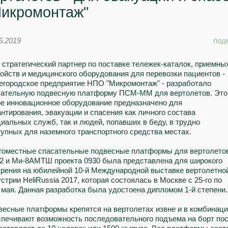
Микромонтаж"
5.2019
под
стратегический партнер по поставке тележек-каталок, приемны
ойств и медицинского оборудования для перевозки пациентов -
егородское предприятие НПО "Микромонтаж" - разработало
сательную подвесную платформу ПСМ-ММ для вертолетов. Это
ое инновационное оборудование предназначено для
нтирования, эвакуации и спасения как личного состава
иальных служб, так и людей, попавших в беду, в трудно
упных для наземного транспортного средства местах.
гоместные спасательные подвесные платформы для вертолето
32 и Ми-8АМТШ проекта 0930 была представлена для широкого
зрения на юбилейной 10-й Международной выставке вертолетно
стрии HeliRussia 2017, которая состоялась в Москве с 25-го по
 мая. Данная разработка была удостоена дипломом 1-й степени.
весные платформы крепятся на вертолетах извне и в комбинац
печивают возможность последовательного подъема на борт пос