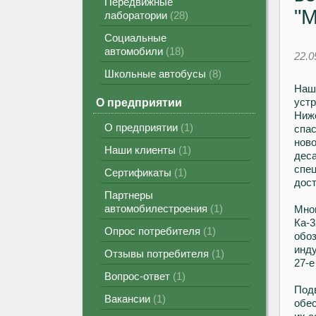
Передвижные
"
лаборатории
28
Социальные
автомобили
18
22.0
Школьные автобусы
8
Наш 
устр
О предприятии
Ниж
О предприятии
1
спа
нов
Наши клиенты
1
деса
спец
Сертификаты
1
дост
Партнеры
автомобилестроения
1
Мно
Ка-
Опрос потребителя
1
обо
инду
Отзывы потребителя
1
27-е
Вопрос-ответ
1
Под
Вакансии
1
обес