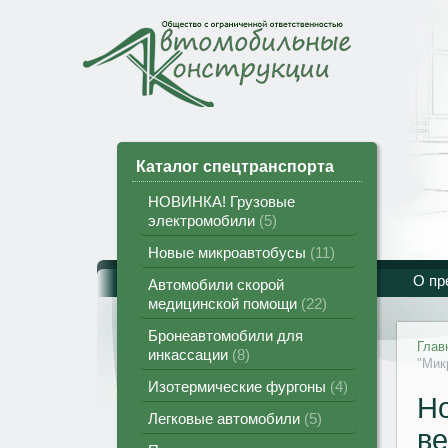
Каталог спецтранспорта
НОВИНКА! Грузовые
электромобили
5
Новые микроавтобусы
11
О пр
Автомобили скорой
медицинской помощи
22
Бронеавтомобили для
Глав
инкассации
8
"Мик
Изотермические фургоны
4
Но
Легковые автомобили
5
ве