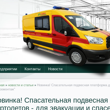
едприятии
Контакты
Новости
ная
»
новости и статьи
»
Новинка! Спасательная подвесная платформа дл
ромонтаж"
винка! Спасательная подвесная
ртолетов - для эвакуации и спа