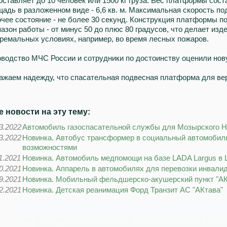
оставляет до 10 человек или 1500 кг груза. Вес платформы состав
адь в разложенном виде - 6,6 кв. м. Максимальная скорость по
чее состояние - не более 30 секунд. Конструкция платформы п
азон работы - от минус 50 до плюс 80 градусов, что делает из
ремальных условиях, например, во время лесных пожаров.
водство МЧС России и сотрудники по достоинству оценили нов
жаем надежду, что спасательная подвесная платформа для вер
ще новости на эту тему:
3.2022
Автомобиль газоспасательной службы для Мозырского Н
3.2022
Новинка. Автобус трансформер в социальный автомобил
возможностями
1.2021
Новинка. Автомобиль медпомощи на базе LADA Largus в
0.2021
Новинка. Аппарель в автомобилях для перевозки инвали
9.2021
Новинка. Мобильный фельдшерско-акушерский пункт "АК
2.2021
Новинка. Детская реанимация Форд Транзит АС "АКтава"