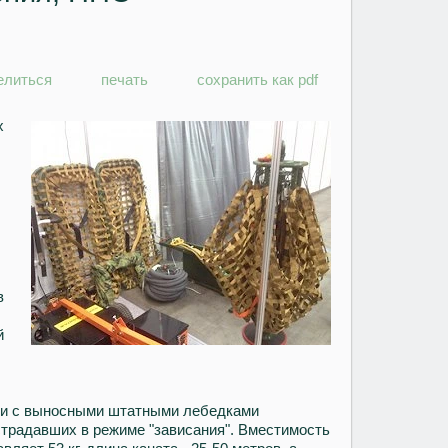
елиться
печать
сохранить как pdf
х
в
й
ии с выносными штатными лебедками
традавших в режиме "зависания". Вместимость