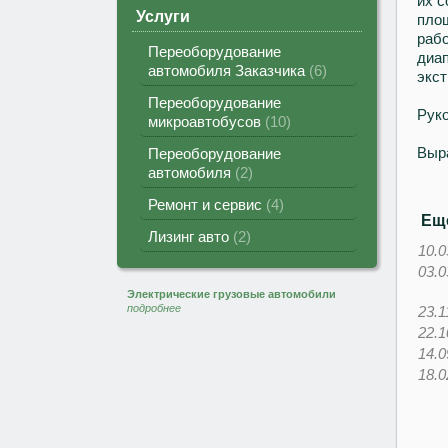
их с
Услуги
площ
рабо
Переоборудование
диап
автомобиля Заказчика
6
экст
Переоборудование
Руко
микроавтобусов
10
Выра
Переоборудование
автомобиля
2
Ремонт и сервис
4
Е
Лизинг авто
2
10.0
03.0
Электрические грузовые автомобили
подробнее
23.1
22.1
14.0
18.0