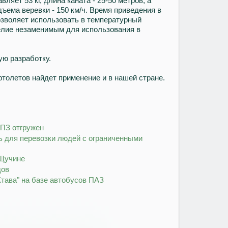
ляет 53 кг, длина каната - 25-50 метров, а
дъема веревки - 150 км/ч. Время приведения в
озволяет использовать в температурный
делие незаменимым для использования в
ую разработку.
толетов найдет применение и в нашей стране.
ПЗ отгружен
ь для перевозки людей с ограниченными
 Щучине
дов
тава" на базе автобусов ПАЗ