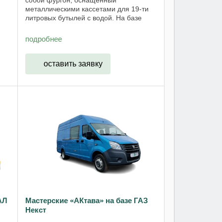
металлическими кассетами для 19-ти
литровых бутылей с водой. На базе
цельнометаллического фургона
ГАЗель. Оснащение водовоза
подробнее
рассчитано на перевозку 65 бутылей. ...
оставить заявку
АЛ
Мастерские «АКтава» на базе ГАЗ
Некст