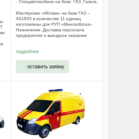
Спецавтомобили на базе: ГАЗ, Газель
Мастерские «АКтава» на базе ГАЗ –
A31R33 в количестве 11 единиц
бы
изготовлены для РУП «Минскоблгаз».
XT
Назначение. Доставка персонала
ие:
предприятия и выездное оказание
услуг по контролю, диагностике,
ии
техническому обслуживанию и ремонту
ям.
подробнее
газоиспользующего ...
оставить заявку