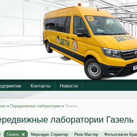
едприятии
Контакты
Новости
ная
»
Передвижные лаборатории
»
Газель
ередвижные лаборатории Газель
З
Газель
Мерседес Спринтер
Рено Мастер
Фольксваген Кра