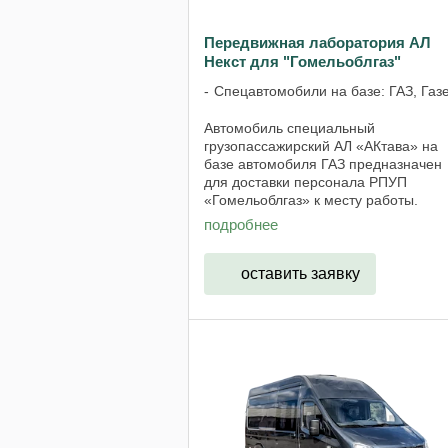
Передвижная лаборатория АЛ
Некст для "Гомельоблгаз"
Спецавтомобили на базе: ГАЗ, Газ
Автомобиль специальный
грузопассажирский АЛ «АКтава» на
базе автомобиля ГАЗ предназначен
для доставки персонала РПУП
«Гомельоблгаз» к месту работы.
Заводской цвет – белый, оклейка ку
подробнее
спецавтомобиля в соответствии с
фирменным стилем РПУП ...
оставить заявку