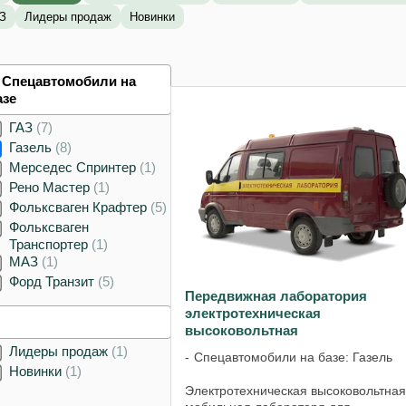
З
Лидеры продаж
Новинки
Спецавтомобили на
азе
ГАЗ
7
Газель
8
Мерседес Спринтер
1
Рено Мастер
1
Фольксваген Крафтер
5
Фольксваген
Транспортер
1
МАЗ
1
Форд Транзит
5
Передвижная лаборатория
электротехническая
высоковольтная
Лидеры продаж
1
Спецавтомобили на базе: Газель
Новинки
1
Электротехническая высоковольтная