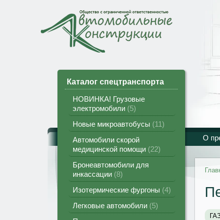
Каталог спецтранспорта
НОВИНКА! Грузовые
электромобили
5
Новые микроавтобусы
11
О пр
Автомобили скорой
медицинской помощи
22
Бронеавтомобили для
Глав
инкассации
8
П
Изотермические фургоны
4
Легковые автомобили
5
ГА