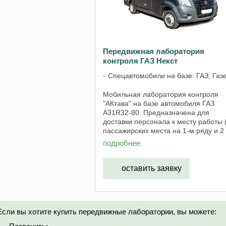
Передвижная лаборатория
контроля ГАЗ Некст
Спецавтомобили на базе: ГАЗ, Газ
Мобильная лаборатория контроля
"АКтава" на базе автомобиля ГАЗ
А31R32-80. Предназначена для
доставки персонала к месту работы 
пассажирских места на 1-м ряду и 2
пассажирских места на 2 ряду.).
подробнее
Автомобиль состоит из 3-х отсеков:
пассажирского, ...
оставить заявку
Если вы хотите купить передвижные лаборатории, вы можете: