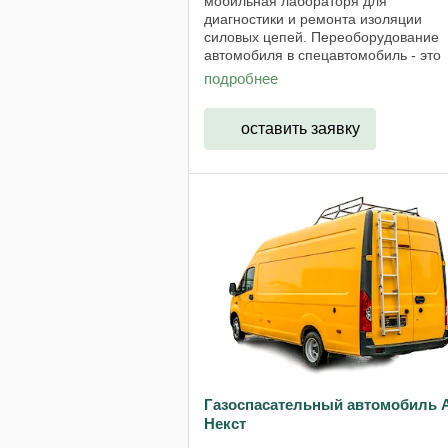
мобильная лабораторя для
диагностики и ремонта изоляции
силовых цепей. Переоборудование
автомобиля в спецавтомобиль - это
основной вид деятельности нашего
подробнее
предприятия. Конструирование и
осуществление ...
оставить заявку
Газоспасательный автомобиль 
Некст