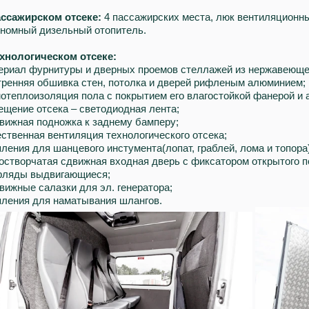
ассажирском отсеке:
4 пассажирских места, люк вентиляционн
ономный дизельный отопитель.
ехнологическом отсеке:
ериал фурнитуры и дверных проемов стеллажей из нержавеюще
тренняя обшивка стен, потолка и дверей рифленым алюминием;
теплоизоляция пола с покрытием его влагостойкой фанерой и 
щение отсека – светодиодная лента;
вижная подножка к заднему бамперу;
ственная вентиляция технологического отсека;
ления для шанцевого инстумента(лопат, граблей, лома и топора)
створчатая сдвижная входная дверь с фиксатором открытого п
ляды выдвигающиеся;
ижные салазки для эл. генератора;
пления для наматывания шлангов.