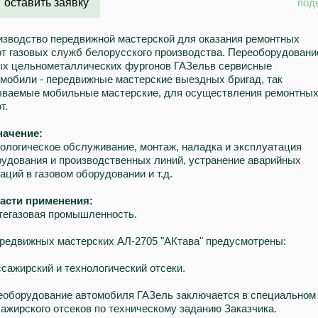
оставить заявку
под
изводство передвижной мастерской для оказания ремонтных
т газовых служб белорусского производства. Переоборудовани
ых цельнометаллических фургонов ГАЗельв сервисные
мобили - передвижные мастерские выездных бригад, так
ываемые мобильные мастерские, для осуществления ремонтны
т.
начение:
ологическое обслуживание, монтаж, наладка и эксплуатация
удования и производственных линий, устранение аварийных
аций в газовом оборудовании и т.д.
асти применения:
тегазовая промышленность.
редвижных мастерских АЛ-2705 "АКтава" предусмотрены:
ссажирский и технологический отсеки.
еоборудование автомобиля ГАЗель заключается в специальном 
ажирского отсеков по техническому заданию Заказчика.