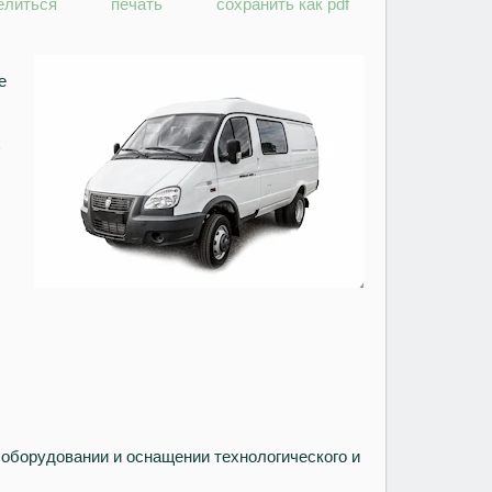
елиться
печать
сохранить как pdf
е
х
оборудовании и оснащении технологического и