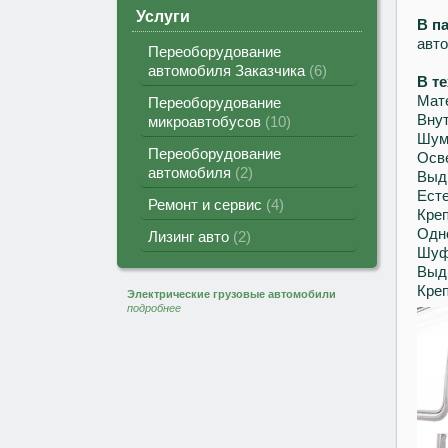
Услуги
В п
авт
Переоборудование
автомобиля Заказчика
6
В т
Мат
Переоборудование
Вну
микроавтобусов
10
Шумо
Переоборудование
Осве
автомобиля
2
Выд
Есте
Ремонт и сервис
4
Креп
Одно
Лизинг авто
2
Шуф
Выдв
Кре
Электрические грузовые автомобили
подробнее