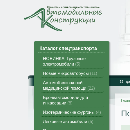
Каталог спецтранспорта
НОВИНКА! Грузовые
электромобили
5
Новые микроавтобусы
11
О пр
Автомобили скорой
медицинской помощи
22
Бронеавтомобили для
Глав
инкассации
8
П
Изотермические фургоны
4
Легковые автомобили
5