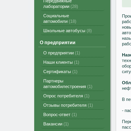
Передвижные
лаборатории
28
Социальные
Про
автомобили
18
рабо
нов
Школьные автобусы
8
авто
наз
О предприятии
рабо
О предприятии
1
Наз
техн
Наши клиенты
1
обор
Сертификаты
1
ситу
Партнеры
Обл
автомобилестроения
1
неф
Опрос потребителя
1
В пе
Отзывы потребителя
1
- па
Вопрос-ответ
1
Пер
Вакансии
1
пасс