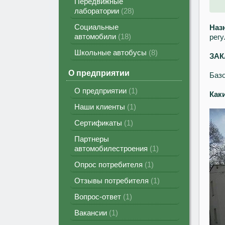
Передвижные
лаборатории
28
Социальные
Наз
автомобили
18
регу
Школьные автобусы
8
ЗАК
О предприятии
Базо
О предприятии
1
Как
Наши клиенты
1
Сертификаты
1
Партнеры
автомобилестроения
1
Опрос потребителя
1
Отзывы потребителя
1
Вопрос-ответ
1
Вакансии
1