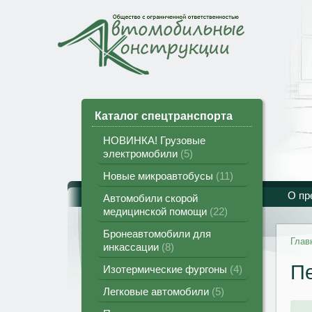
Каталог спецтранспорта
НОВИНКА! Грузовые
электромобили
5
Новые микроавтобусы
11
О пр
Автомобили скорой
медицинской помощи
22
Бронеавтомобили для
Глав
инкассации
8
Пе
Изотермические фургоны
4
Легковые автомобили
5