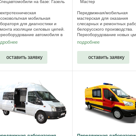
Спецавтомобили на базе: Газель
Мастер
ектротехническая
Передвижная/мобильная
соковольтная мобильная
мастерская для оказания
бораторя для диагностики и
слесарных и ремонтных раб
монта изоляции силовых цепей.
белорусского производства.
реоборудование автомобиля в
Переоборудование новых цм
ецавтомобиль - это основной вид
цельнометаллических фурго
одробнее
подробнее
ятельности нашего предприятия.
Renault MASTER - в сервисн
нструирование и осуществление
автомобили - передвижные
мастерские выездных бригад, 
оставить заявку
оставить заявку
ередвижная лаборатория
Передвижная лаборатори