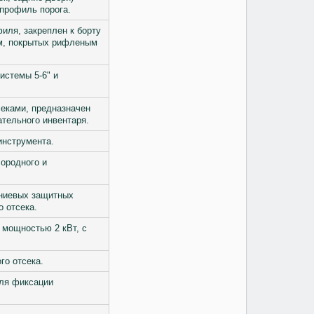
профиль порога.
иля, закреплен к борту
мм, покрытых рифленым
истемы 5-6" и
еками, предназначен
ательного инвентаря.
инструмента.
лородного и
иниевых защитных
о отсека.
 мощностью 2 кВт, с
го отсека.
для фиксации