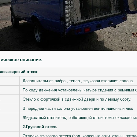
ническое описание.
ассажирский отсек:
.
Дополнительная вибро-, тепло-, звуковая изоляция салона.
.
По ходу движения установлены четыре сидения с ремнями б
.
Стекло с форточкой в сдвижной двери и по левому борту.
.
В передней части салона установлен вентиляционный люк
.
Жидкостный отопитель, работающий от системы охлаждения
2
.Грузовой отсек.
Отделка грузового отсека (пол, колесные арки, стены, потол