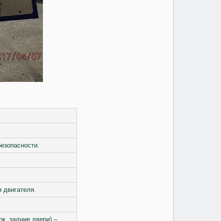
езопасности.
 двигателя.
ок, задние двери) –