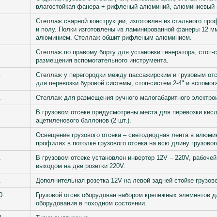
влагостойкая фанера + рифленый алюминий, алюминиевый 
Стеллаж сварной конструкции, изготовлен из стального проф
и полу. Полки изготовлены из ламинированной фанеры 12 
алюминием. Стеллаж обшит рифленым алюминием.
.
Стеллаж по правому борту для установки генератора, стоп-с
размещения вспомогательного инструмента.
.
Стеллаж у перегородки между пассажирским и грузовым отс
для перевозки буровой системы, стоп-систем 2-4" и вспомог
.
Стеллаж для размещения ручного малогабаритного электро
.
В грузовом отсеке предусмотрены места для перевозки кис
ацетиленового баллонов (2 шт.).
.
Освещение грузового отсека – светодиодная лента в алюм
профилях в потолке грузового отсека на всю длину грузовог
.
В грузовом отсеке установлен инвертор 12V – 220V, рабочей
выходом на две розетки 220V.
.
Дополнительная розетка 12V на левой задней стойке грузово
0..
Грузовой отсек оборудован набором крепежных элементов 
оборудования в походном состоянии.