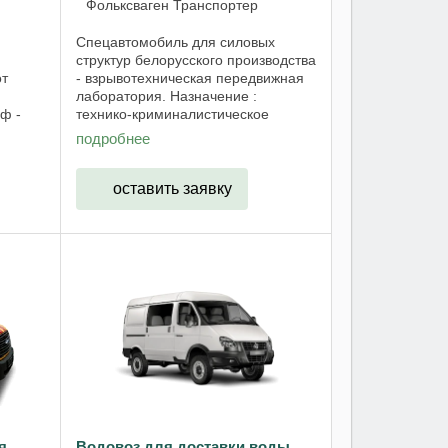
Фольксваген Транспортер
Спецавтомобиль для силовых
структур белорусского производства
от
- взрывотехническая передвижная
лаборатория. Назначение :
ф -
технико-криминалистическое
нов
сопровождение раскрытия и
подробнее
ые
расследования преступлений,
связанных со взрывами,
так ...
обеспечение экспертных ...
оставить заявку
я
Водовоз для доставки воды