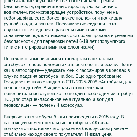
(специальные звуковые и световые сигналы, ремни
безопасности, ограничители скорости, кнопки связи с
водителем, громкоговорящее устройство), поручни на
небольшой высоте, более низкие подножки и полки для
ручной клади, и ранцев. Пассажирские сидения - это
двухместные сидения с раздельными спинками,
оснащенные подлокотниками со стороны прохода и ремнями
безопасности для перевозки детей 6-18 лет (полумягкого
типа с интегрированными подголовниками).
По недавно изменившимся стандартам в школьных
автобусах теперь положены четырёхточечные ремни. Почти
как в автоспорте— удержать юных пассажиров в креслах в
случае падения автобуса на бок. Еще одно требование
Государственного стандарта СТБ 2025-2009 «Автобусы для
перевозки детей». Выдвижная автоматическая
дополнительная ступенька - еще один необходимый атрибут
ТС. Для старшеклассников не актуально, а вот для
первоклашек — полезный аксессуар.
Впервые эти автобусы были произведены в 2015 году. В
настоящий момент школьные автобусы «АКтава»
пользуются постоянным спросом на белорусском рынке –
стабильно находя своего покупателя. Низкая цена