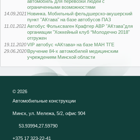
автомобиль для перевозки людей с
ограниченными возможностями
14.09.2021
Новинка. Мобильный фельдшерско-акушерский
пункт "АКтава" на базе автобусов ПАЗ
11.01.2021
Автобус Фольксваген Крафтер АВР "АКтава"для
органиации "Хоккейный клуб “Молодечно 2018"
отгружен
19.11.2020
VIP автобус «АКтава» на базе МАН ТГЕ
29.06.2020
Вручение 84-х автомобилей медицинским
учреждениям Минской области
©
2026
Автомобильные конструкции
Минск, ул. Мележа, 5/2, офис 904
53.93994,27.59790
+375 17 323-22-41