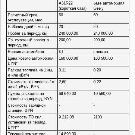
A
31
R
22
базе автомобиля
(короткая база)
Geely
Расчетный срок
60
60
эксплуатации, мес
Рабочих дней в месяц
20
20
Пробег за период, км
240 000,00
240 000,00
Ср. суточный пробег в
200,00
200,00
период, км
Версия автомобиля
ДТ
электро
Цена нового автомобиля,
160 000,00
180 500,00
BYN*
Расход топлива на 1 км,
0.
11
0.
20
л или кВт/ч
Стоимость топлива за 1л
2,
60
0.
22
или 1 кВт/ч, BYN
Сумма расходов на
68 640,00
10 560,00
топливо за период, BYN
Стоимость зарядной
-
-
станции, BYN
Стоимость ТО сил.
9 212,08
2100
установки за период,
BYN**
Текущий ремонт сил.
14 890,00
-